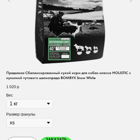
Предзаказ Сбалансированный сухой корм для собак класса HOLISTIC с
Пре
куколкой тутового шелкопряда BOMBYX Snow White
1 7
1 020
р.
Ве
Вес
Раз
Размер гранулы
ЗАКАЗАТЬ