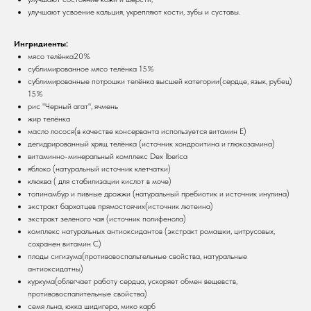
улучшают усвоение кальция, укрепляют кости, зубы и суставы.
Ингридиенты:
мясо телёнка20%
сублимированное мясо телёнка 15%
сублимированные потрошки телёнка высшей категории(сердце, язык, рубец)
15%
рис "Черный агат", ячмень
жир телёнка
масло лосося(в качестве консерванта используется витамин Е)
дегидрированный хрящ телёнка (источник хондроитина и глюкозамина)
витаминно-минеральный комплекс Dex Iberica
яблоко (натуральный источник клетчатки)
клюква ( для стабилизации кислот в моче)
топинамбур и пивные дрожжи (натуральный пребиотик и источник инулина)
экстракт бархатцев прямостоячих(источник лютеина)
экстракт зеленого чая (источник полифенола)
комплекс натуральных антиоксидантов (экстракт ромашки, цитрусовых,
сохранен витамин С)
плоды сигизума(противовоспальтельные свойства, натуральные
антиоксидатны)
куркума(облегчает работу сердца, ускоряет обмен вещевств,
противовоспалительные свойства)
семя льна, юкка шидигера, мико карб